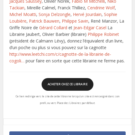
Jacques Saussey
, Olivier Norek,
Fabio M Mitchelli
,
Niko
Tackian
, Mireille Calmel, Franck Thilliez,
Cendrine Wolf
,
Michel Moatti
,
Sonja Delzongle
,
Hervé Jourdain
,
Sophie
Loubière
,
Patrick Bauwen
,
Philippe Savin
, René Manzor, La
Griffe Noire de
Gérard Collard
et
Jean-Edgar Casel
La
Librairie Jaubert, Olivier Barbier (libraire)
Philippe Robinet
(président de Calmann Lévy), donnez l’équivalent d’un livre,
d’un poche ou plus si vous pouvez sur la cagnotte
http://www.leetchi.com/c/cagnotte-de-la-librairie-de-
cogoli…
pour faire en sorte que cette librairie ne ferme pas.
ACHETER CHEZ CE LIBRAIRE
Ce lien redirige vers le site de cette librairie lorsqu’un site est renseigné dans son
profil, ou vers Place des Libraires par défaut.