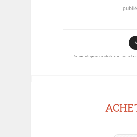
publi
A
Ce lien redirige vers le site de cette librairie lor
ACHET