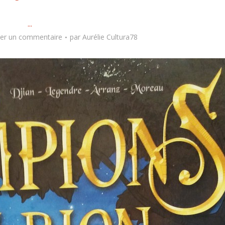
...
ter un commentaire
par
Aurélie Cultura78