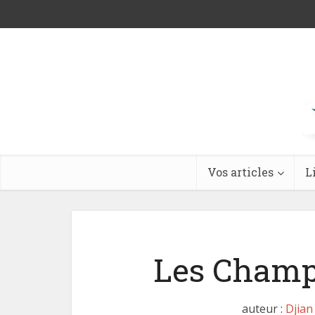
Vos articles
L
Les Champi
auteur :
Djian