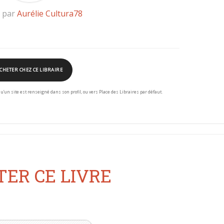
é par
Aurélie Cultura78
CHETER CHEZ CE LIBRAIRE
squ’un site est renseigné dans son profil, ou vers Place des Libraires par défaut.
ER CE LIVRE