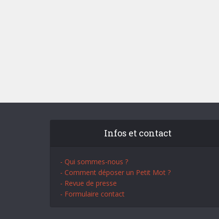
Infos et contact
- Qui sommes-nous ?
- Comment déposer un Petit Mot ?
- Revue de presse
- Formulaire contact