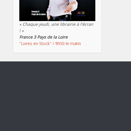
« Chaque jeudi, une librairie à l'écran
! »
France 3 Pays de la Loire
"Livres en Stock" / 9h50 le matin