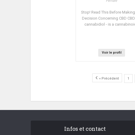
Female
Stop! Read This Before Making
Decision Concerning CBD CBD 
cannabidiol - is a cannabinoid
Voir le profil
« Précédent
1
Infos et contact