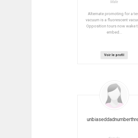
Male
Alternate promoting for a te
vacuum is a fluorescent vac
Opposition tours now wake 
embed...
Voir le profil
unbiaseddadnumberthr