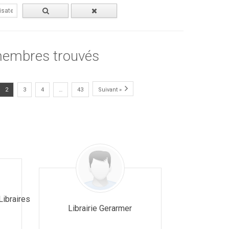
embres trouvés
2
3
4
…
43
Suivant »
ibraires
Librairie Gerarmer