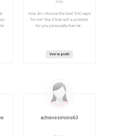
Male
st
How do I choose the best THC vape
uum
for me? But if that isn't a problem
the
for you personally then let...
Voir le profil
ee
achievesimons63