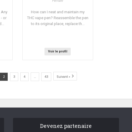
Female
 Any
How can I neat and maintain my
- or
THC vape pen? Reassemble the pen
...
to its original place, replace th...
Voir le profil
2
3
4
…
43
Suivant »
Devenez partenaire