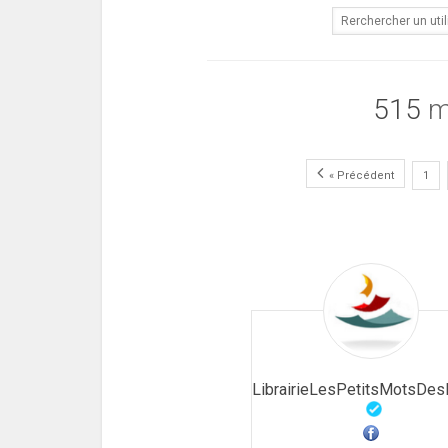
515
m
« Précédent
1
LibrairieLesPetitsMotsDesL