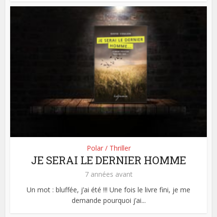
Polar / Thriller
JE SERAI LE DERNIER HOMME
7 années avant
Un mot : bluffée, j’ai été !!! Une fois le livre fini, je me
demande pourquoi j’ai...