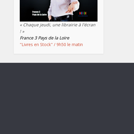
« Chaque jeudi, une librairie à l'écran
! »
France 3 Pays de la Loire
"Livres en Stock" / 9h50 le matin