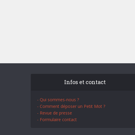
Infos et contact
- Qui sommes-nous ?
- Comment déposer un Petit Mot ?
- Revue de presse
- Formulaire contact