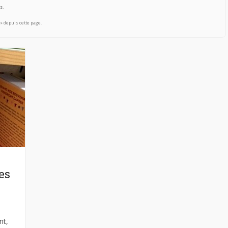
s.
 » depuis cette page.
es
nt,