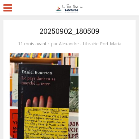
20250902_180509
11 mois avant
par
Alexandre - Librairie Port Maria