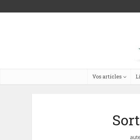
Vos articles
L
Sort
aute