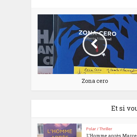
Zona cero
Et si vo
Polar / Thriller
L’Homme après Marc