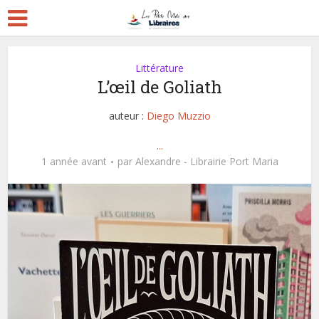
Littérature
L’œil de Goliath
auteur :
Diego Muzzio
...
1 année avant
par
Alexandre - Librairie Port Maria