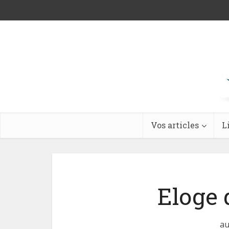
Vos articles
L
Eloge
au