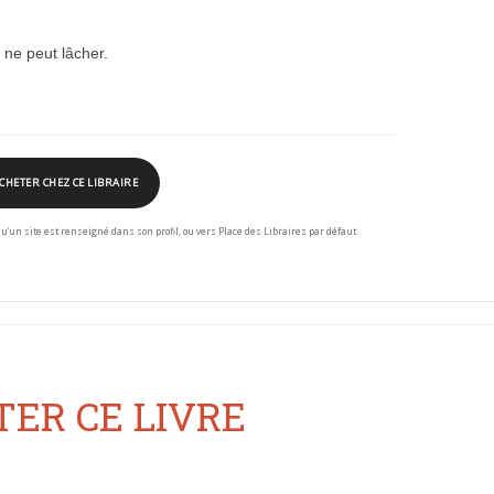
 ne peut lâcher.
CHETER CHEZ CE LIBRAIRE
squ’un site est renseigné dans son profil, ou vers Place des Libraires par défaut.
ER CE LIVRE