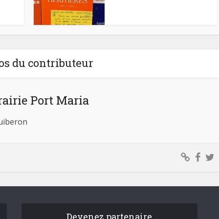
os du contributeur
rairie Port Maria
Quiberon
Devenez partenaire