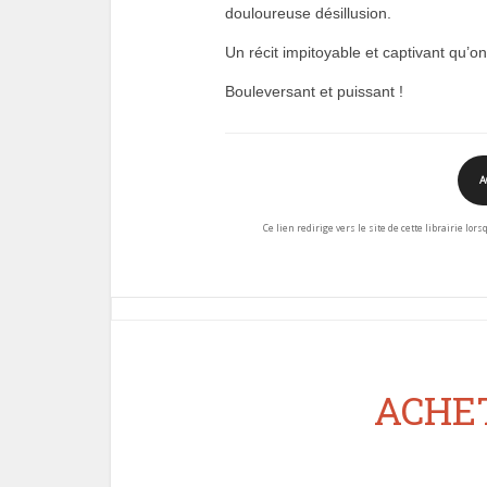
douloureuse désillusion.
Un récit impitoyable et captivant qu’on
Bouleversant et puissant !
A
Ce lien redirige vers le site de cette librairie lor
ACHET