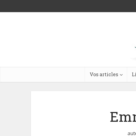
Vos articles
L
Emm
aut