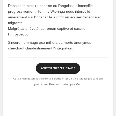
Dans cette histoire concise où l’angoisse s’intensifie
progressivement, Tommy Wieringa nous interpelle
amèrement sur l’incapacité à offrir un accueil décent aux
migrants.
Malgré sa brièveté, ce roman captive et suscite
l’introspection.
Sincère hommage aux milliers de morts anonymes
cherchant clandestinement l’intégration.
ACHETER CHEZ CE LIBRAIRE
Ce lien redirige vers le site de cette librairie lorsqu’un site est renseigné dans son
profil, ou vers Place des Libraires par défaut.