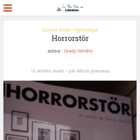
Science fiction / fantastique
Horrorstör
auteur :
Grady Hendrix
...
10 années avant
par
Allison Jeanneau