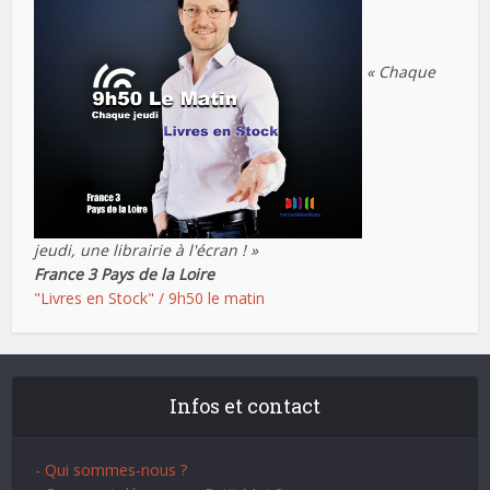
« Chaque
jeudi, une librairie à l'écran ! »
France 3 Pays de la Loire
"Livres en Stock" / 9h50 le matin
Infos et contact
- Qui sommes-nous ?