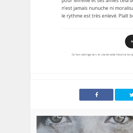
pour Mireille et ses amies cela 
n’est jamais nunuche ni moralis
le rythme est très enlevé. Plaît
A
Ce lien redirige vers le site de cette librairie lor