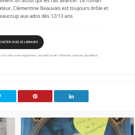
devient un atout qui les fait avancer. Le roman
ateur, Clémentine Beauvais est toujours drôle et
 beaucoup aux ados dès 12/13 ans.
CHETER CHEZ CE LIBRAIRE
squ’un site est renseigné dans son profil, ou vers Place des Libraires par défaut.