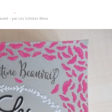
...
avant
par
Les Schistes Bleus