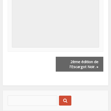
N
2ème édition de
l’Escargot Noir.
»
a
v
i
g
a
t