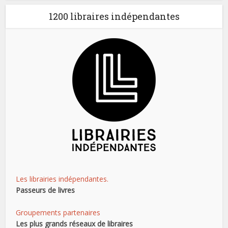
i
1200 libraires indépendantes
o
n
É
v
è
n
e
m
e
n
t
Les librairies indépendantes.
Passeurs de livres
Groupements partenaires
Les plus grands réseaux de libraires