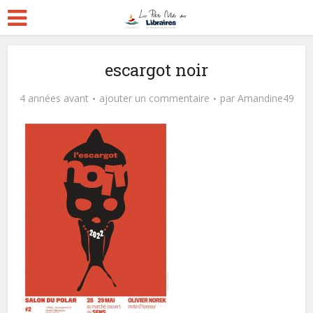
escargot noir
4 années avant
ajouter un commentaire
par
Amandine49