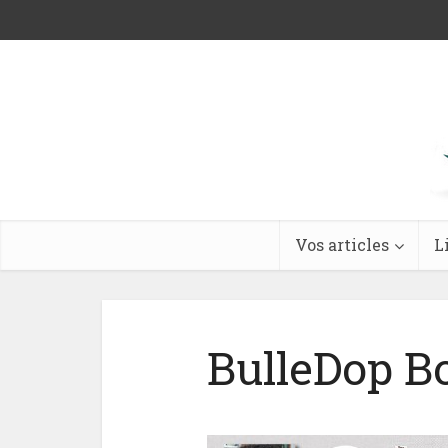
Vos articles
L
BulleDop 