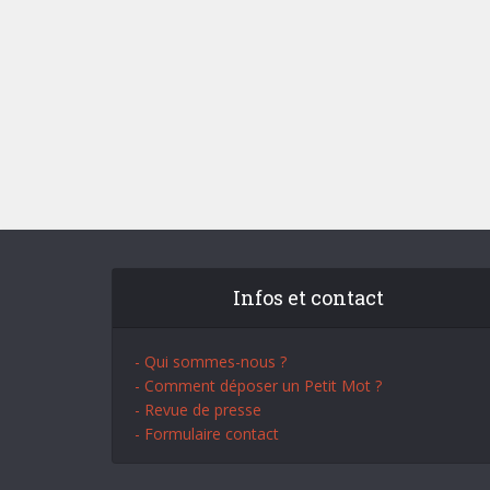
Infos et contact
- Qui sommes-nous ?
- Comment déposer un Petit Mot ?
- Revue de presse
- Formulaire contact