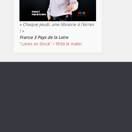
« Chaque jeudi, une librairie à l'écran
! »
France 3 Pays de la Loire
"Livres en Stock" / 9h50 le matin