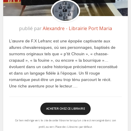
publié par
Alexandre - Librairie Port Maria
L’œuvre de F.X Lefranc est une épopée captivante aux
allures chevaleresques, où ses personnages, baptisés de
surnoms originaux tels que « p’tit Chouin », « chasse-
crapaud », « la fouine », ou encore « la bourrique »…
évoluent dans un cadre historique précisément reconstitué
et dans un langage fidèle à l’époque. Un fil rouge
romantique peut-être un peu trop ténu parcourt le récit.
Une riche aventure pour le lecteur….
ACHETER CHEZ CE LIBRAIRE
Ce lien redirige vers le site de cette librairie lorsqu’un site est renseigné dans son
profil, ou vers Place des Libraires par défaut.