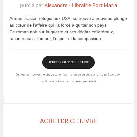
publié par
Alexandre - Librairie Port Maria
Arman, irakien réfugié aux USA, se trouve à nouveau plongé
au cœur de l’affaire qui l’a forcé à quitter son pays.
Ce roman noir sur la guerre et ses dégâts collatéraux,
raconte aussi l’amour, l’espoir et la compassion.
ACHETER CHEZ CE LIBRAIRE
Ce lien redirige vers le site de cette librairie lorsqu’un site est renseigné dans son
profil, ou vers Place des Libraires par défaut.
ACHETER CE LIVRE