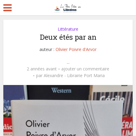
Littérature
Deux étés par an
auteur :
Olivier Poivre d'Arvor
...
2 années avant
ajouter un commentaire
par
Alexandre - Librairie Port Maria