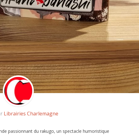
ar
Librairies Charlemagne
onde passionnant du rakugo, un spectacle humoristique