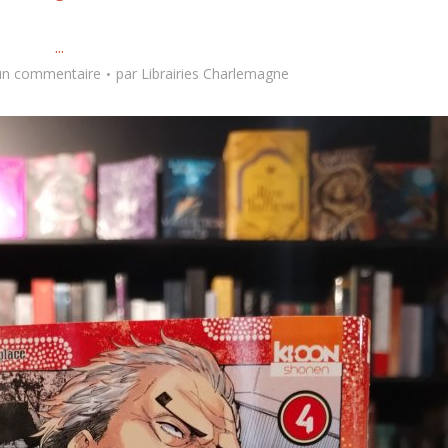
...
 un commentaire
par
Librairies Charlemagne