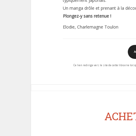
typiquement japonais.
Un manga drôle et prenant à la déco
Plongez-y sans retenue !
Elodie, Charlemagne Toulon
A
Ce lien redirige vers le site de cette librairie lor
ACHET