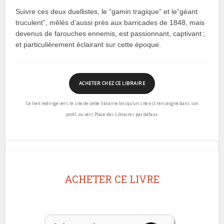
Suivre ces deux duellistes, le “gamin tragique” et le”géant
truculent”, mêlés d’aussi près aux barricades de 1848, mais
devenus de farouches ennemis, est passionnant, captivant ;
et particulièrement éclairant sur cette époque.
ACHETER CHEZ CE LIBRAIRE
Ce lien redirige vers le site de cette librairie lorsqu’un site est renseigné dans son
profil, ou vers Place des Libraires par défaut.
ACHETER CE LIVRE