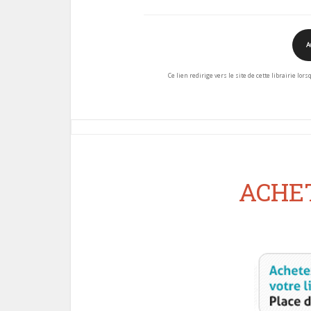
A
Ce lien redirige vers le site de cette librairie lor
ACHET