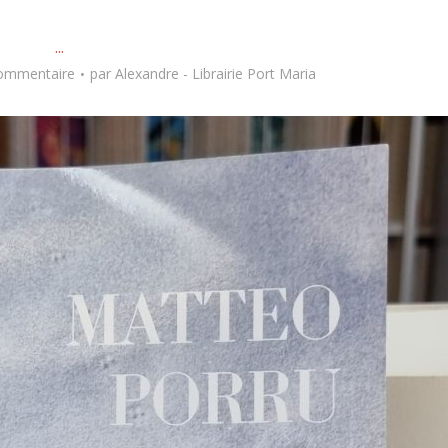
...
commentaire
par
Alexandre - Librairie Port Maria