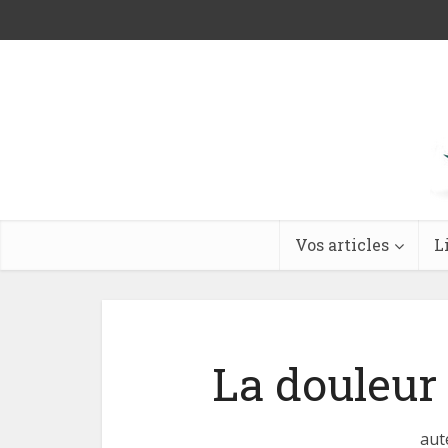
Vos articles
L
La douleur f
aut