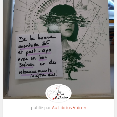
publié par
Au Librius Voiron