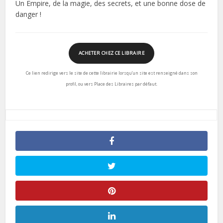
Un Empire, de la magie, des secrets, et une bonne dose de
danger !
ACHETER CHEZ CE LIBRAIRE
Ce lien redirige vers le site de cette librairie lorsqu’un site est renseigné dans son
profil, ou vers Place des Libraires par défaut.