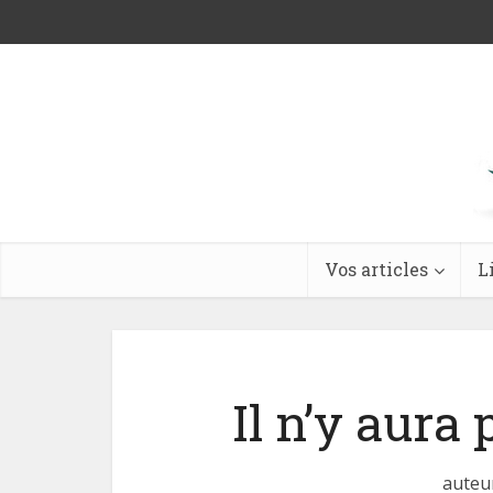
Vos articles
L
Il n’y aura
auteu