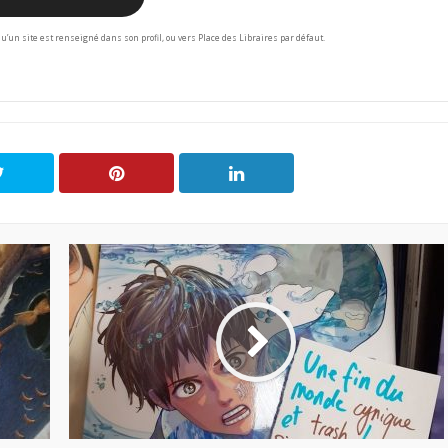
squ’un site est renseigné dans son profil, ou vers Place des Libraires par défaut.