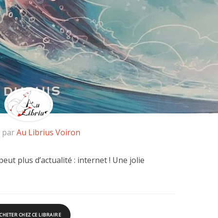
é par
Au Librius Voiron
ut plus d’actualité : internet ! Une jolie
CHETER CHEZ CE LIBRAIRE