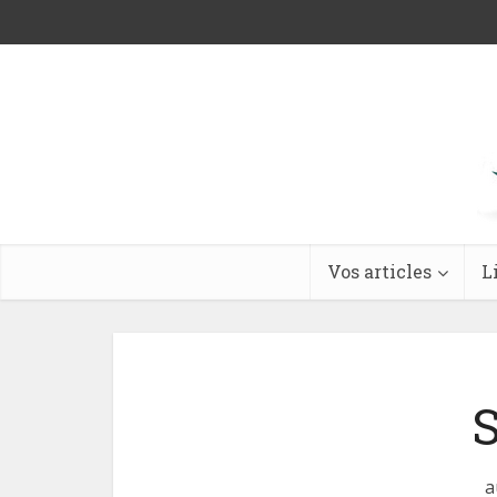
Vos articles
L
S
a