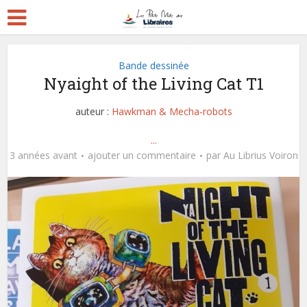
Bande dessinée
Nyaight of the Living Cat T1
auteur :
Hawkman & Mecha-robots
...
3 années avant
ajouter un commentaire
par
Au Librius Voiron