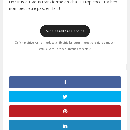
Un virus qui vous transforme en chat ? Trop cool ! Ha ben
non, peut-être pas, en fait !
ACHETER CHEZ CE LIBRAIRE
Ce lien redirige vers le site de cette librairie lorsqu’un site est renseigné dans son
profil, ou vers Place des Libraires par défaut.