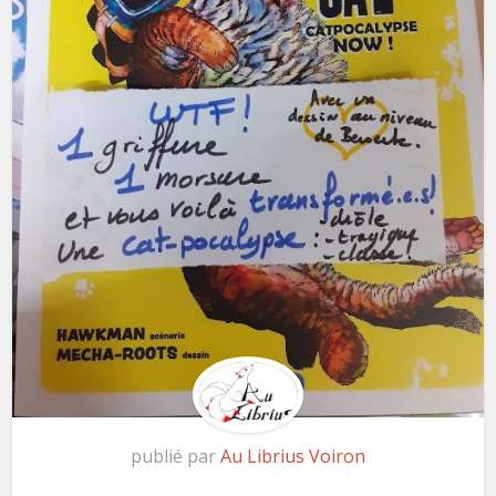
publié par
Au Librius Voiron