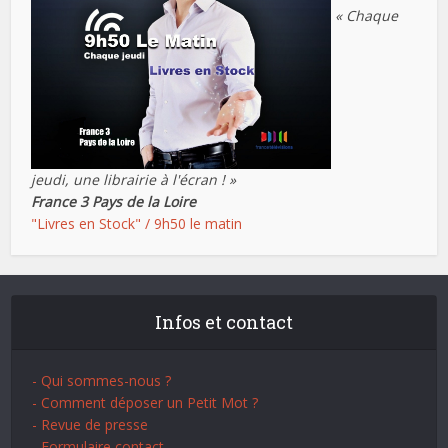
« Chaque
jeudi, une librairie à l'écran ! »
France 3 Pays de la Loire
"Livres en Stock" / 9h50 le matin
Infos et contact
- Qui sommes-nous ?
- Comment déposer un Petit Mot ?
- Revue de presse
- Formulaire contact