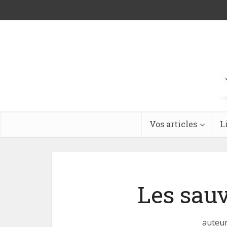
Vos articles
L
Les sauv
auteur