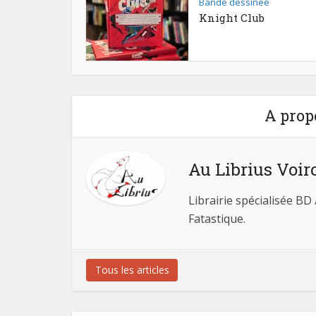
Bande dessinée
Knight Club
A prop
Au Librius Voir
Librairie spécialisée BD
Fatastique.
Tous les articles