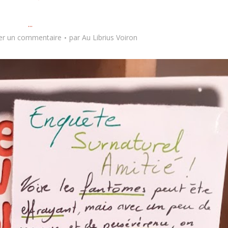
...
er un commentaire
par
Au Librius Voiron