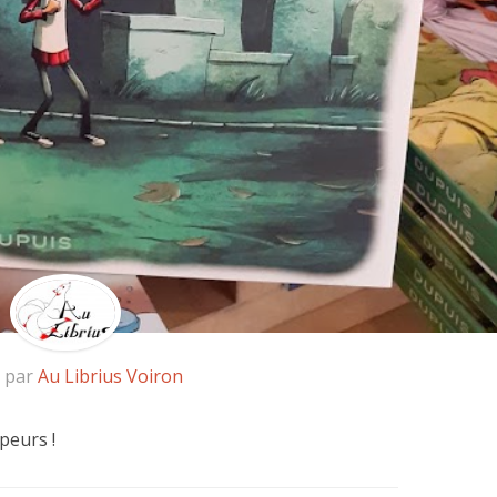
é par
Au Librius Voiron
 peurs !