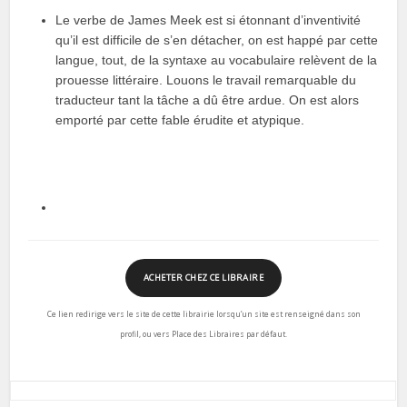
Le verbe de James Meek est si étonnant d’inventivité
qu’il est difficile de s’en détacher, on est happé par cette
langue, tout, de la syntaxe au vocabulaire relèvent de la
prouesse littéraire. Louons le travail remarquable du
traducteur tant la tâche a dû être ardue. On est alors
emporté par cette fable érudite et atypique.
ACHETER CHEZ CE LIBRAIRE
Ce lien redirige vers le site de cette librairie lorsqu’un site est renseigné dans son
profil, ou vers Place des Libraires par défaut.