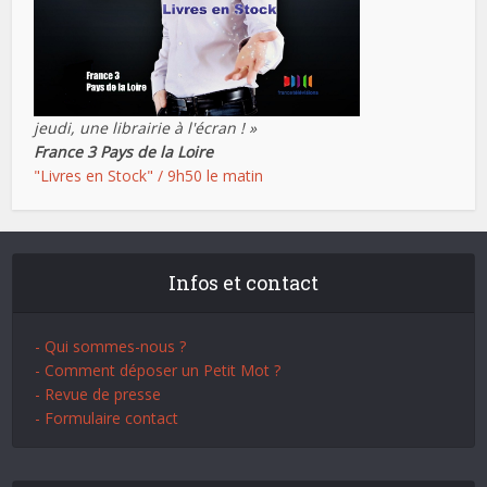
jeudi, une librairie à l'écran ! »
France 3 Pays de la Loire
"Livres en Stock" / 9h50 le matin
Infos et contact
- Qui sommes-nous ?
- Comment déposer un Petit Mot ?
- Revue de presse
- Formulaire contact