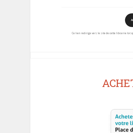
A
Ce lien redirige vers le site de cette librairie lor
ACHET