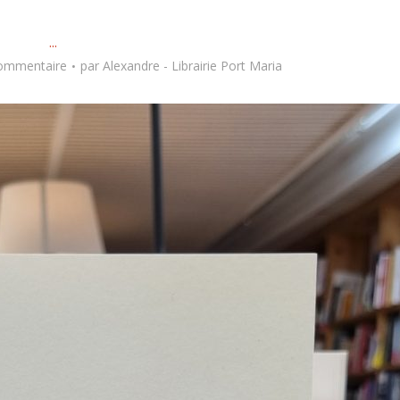
...
commentaire
par
Alexandre - Librairie Port Maria