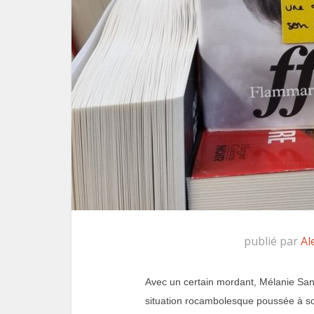
publié par
Al
Avec un certain mordant, Mélanie San
situation rocambolesque poussée à so