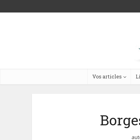
Vos articles
L
Borge
aut