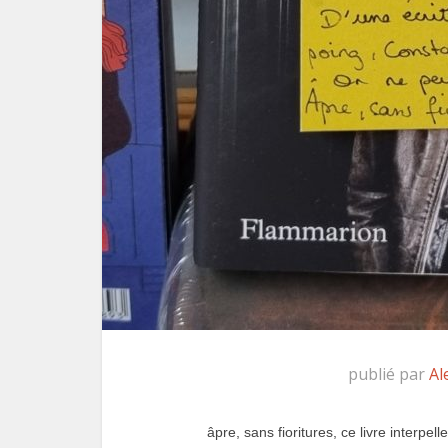
publié par
Al
âpre, sans fioritures, ce livre interpelle