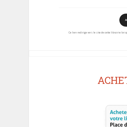
A
Ce lien redirige vers le site de cette librairie lor
ACHET