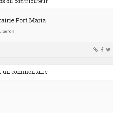
os du contributeur
rairie Port Maria
Quiberon
r un commentaire