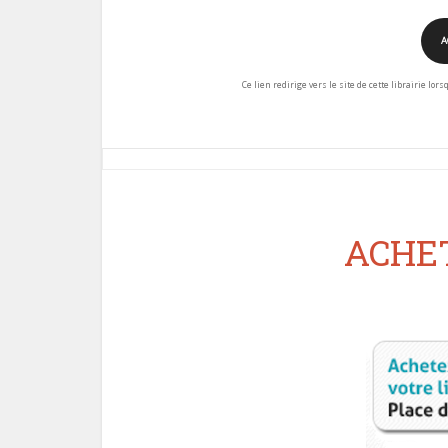
A
Ce lien redirige vers le site de cette librairie lor
ACHET