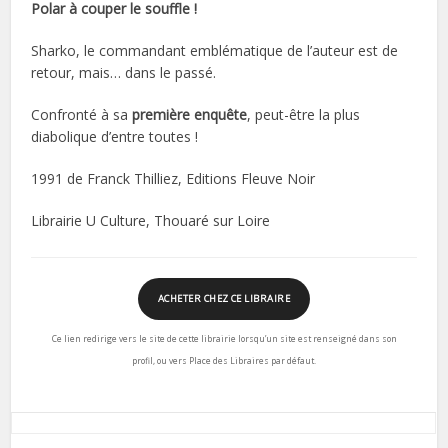
Polar à couper le souffle !
Sharko, le commandant emblématique de l’auteur est de
retour, mais… dans le passé.
Confronté à sa
première enquête
, peut-être la plus
diabolique d’entre toutes !
1991 de Franck Thilliez, Editions Fleuve Noir
Librairie U Culture, Thouaré sur Loire
ACHETER CHEZ CE LIBRAIRE
Ce lien redirige vers le site de cette librairie lorsqu’un site est renseigné dans son
profil, ou vers Place des Libraires par défaut.