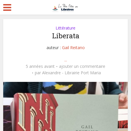
Littérature
Liberata
auteur :
Gail Reitano
...
5 années avant
ajouter un commentaire
par
Alexandre - Librairie Port Maria