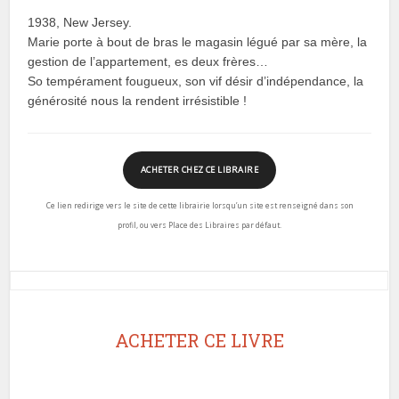
1938, New Jersey.
Marie porte à bout de bras le magasin légué par sa mère, la
gestion de l’appartement, es deux frères…
So tempérament fougueux, son vif désir d’indépendance, la
générosité nous la rendent irrésistible !
ACHETER CHEZ CE LIBRAIRE
Ce lien redirige vers le site de cette librairie lorsqu’un site est renseigné dans son
profil, ou vers Place des Libraires par défaut.
ACHETER CE LIVRE