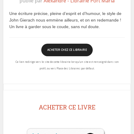
publié par
Alexandre - Librairie Port Maria
Une écriture précise, pleine d’esprit et d’humour, le style de
John Gierach nous emmène ailleurs, et on en redemande !
Un livre à garder sous le coude, sans nul doute.
ACHETER CHEZ CE LIBRAIRE
Ce lien redirige vers le site de cette librairie lorsqu’un site est renseigné dans son
profil, ou vers Place des Libraires par défaut.
ACHETER CE LIVRE