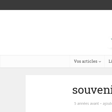
Vos articles
L
souveni
5 années avant
ajout