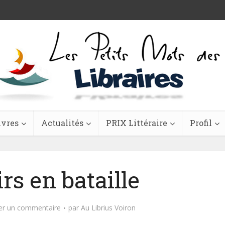
ivres
Actualités
PRIX Littéraire
Profil
rs en bataille
er un commentaire
par
Au Librius Voiron