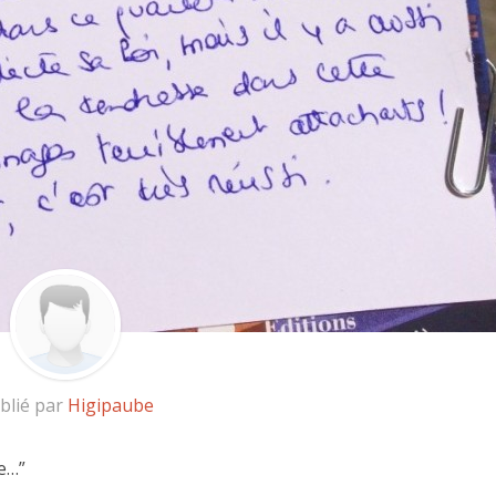
blié par
Higipaube
e…”