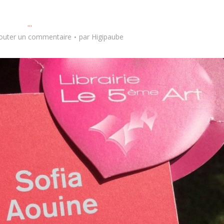
...
outer un commentaire
par
Higipaube