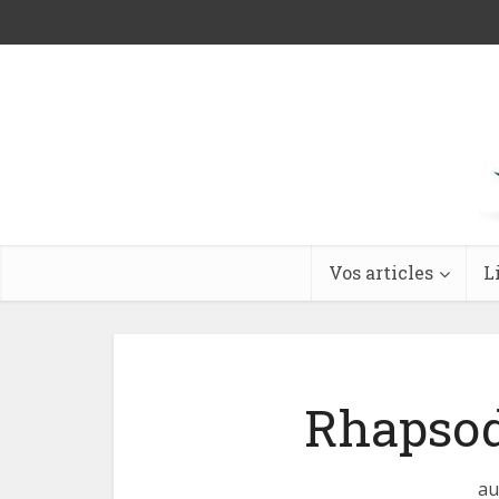
Vos articles
L
Rhapsod
au