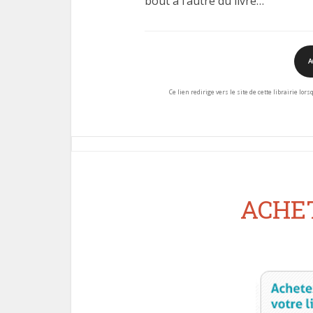
bout à l’autre du livre…
A
Ce lien redirige vers le site de cette librairie lor
ACHET