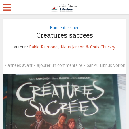
Bande dessinée
Créatures sacrées
auteur :
Pablo Raimondi, Klaus Janson & Chris Chuckry
...
7 années avant
ajouter un commentaire
par
Au Librius Voiron