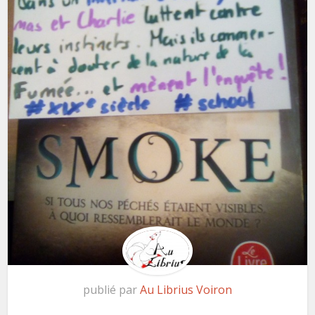
publié par
Au Librius Voiron