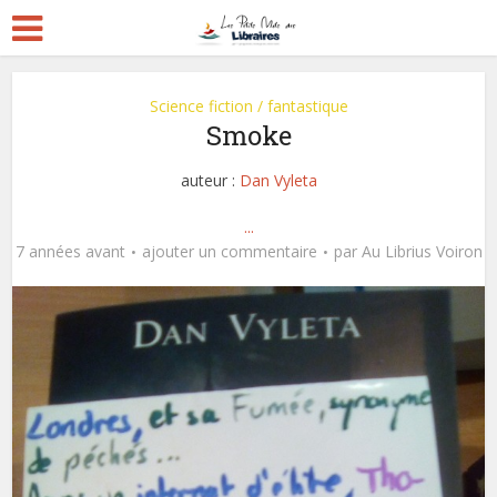
Science fiction / fantastique
Smoke
auteur :
Dan Vyleta
...
7 années avant
ajouter un commentaire
par
Au Librius Voiron