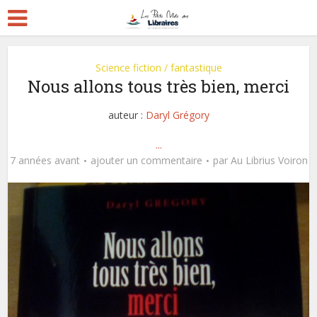
Science fiction / fantastique
Nous allons tous très bien, merci
auteur :
Daryl Grégory
...
7 années avant
ajouter un commentaire
par
Au Librius Voiron