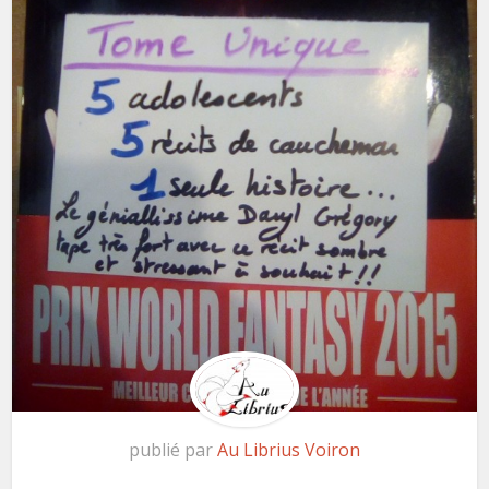
publié par
Au Librius Voiron