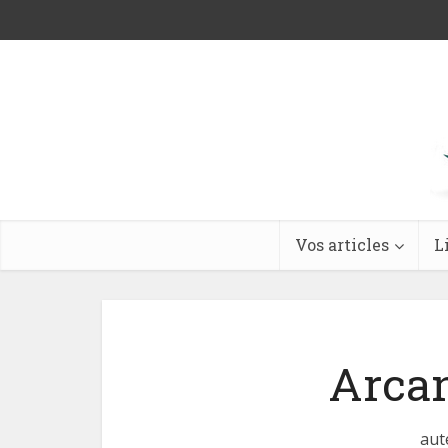
Vos articles
L
Arcan
aut