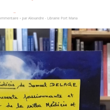
...
commentaire
par
Alexandre - Librairie Port Maria