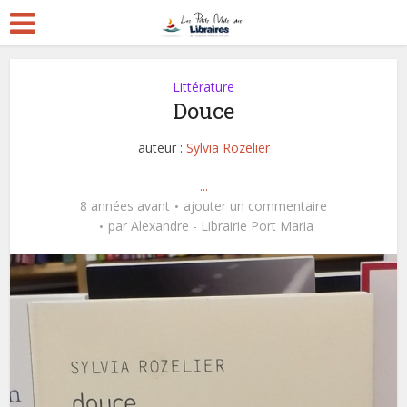
Littérature
Douce
auteur :
Sylvia Rozelier
...
8 années avant
ajouter un commentaire
par
Alexandre - Librairie Port Maria