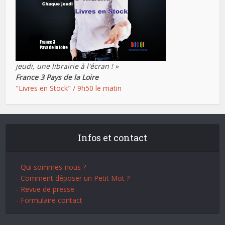
jeudi, une librairie à l'écran ! »
France 3 Pays de la Loire
"Livres en Stock" / 9h50 le matin
Infos et contact
- Qui sommes-nous ?
- Comment déposer un Petit Mot ?
- Revue de presse
- Formulaire contact