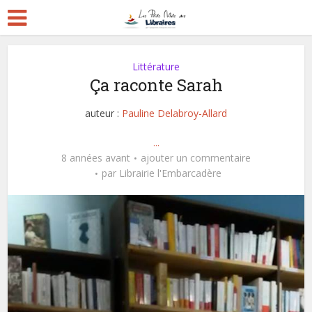
Littérature
Ça raconte Sarah
auteur :
Pauline Delabroy-Allard
...
8 années avant
ajouter un commentaire
par
Librairie l'Embarcadère