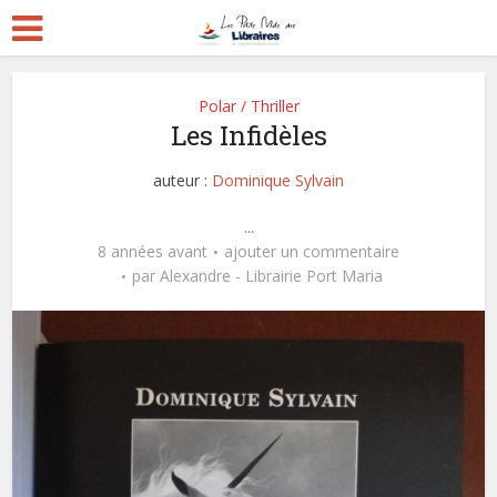
Polar / Thriller
Les Infidèles
auteur :
Dominique Sylvain
...
8 années avant
ajouter un commentaire
par
Alexandre - Librairie Port Maria