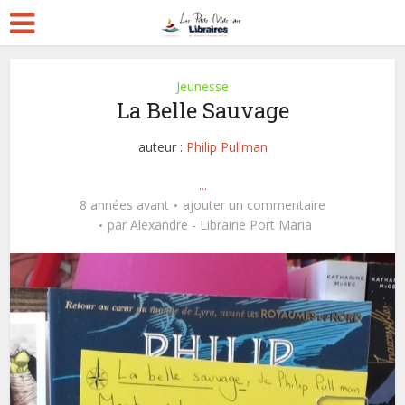
Jeunesse
La Belle Sauvage
auteur :
Philip Pullman
...
8 années avant
ajouter un commentaire
par
Alexandre - Librairie Port Maria