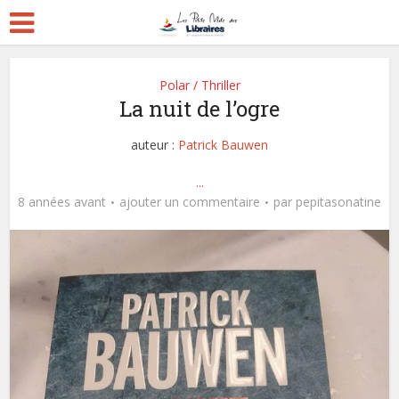
Polar / Thriller
La nuit de l’ogre
auteur :
Patrick Bauwen
...
8 années avant
ajouter un commentaire
par
pepitasonatine