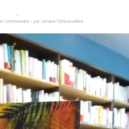
...
 un commentaire
par
Librairie l'Embarcadère