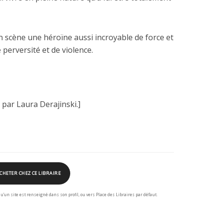
n scène une héroïne aussi incroyable de force et
 perversité et de violence.
) par Laura Derajinski.]
CHETER CHEZ CE LIBRAIRE
squ’un site est renseigné dans son profil, ou vers Place des Libraires par défaut.