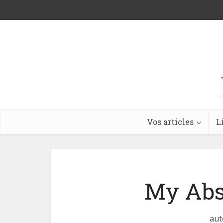
Vos articles
L
My Abs
aut