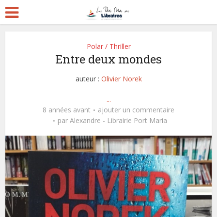
Polar / Thriller
Entre deux mondes
auteur :
Olivier Norek
...
8 années avant
ajouter un commentaire
par
Alexandre - Librairie Port Maria